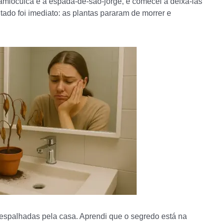
amioculca e a espada-de-são-jorge, e comecei a deixá-las
ltado foi imediato: as plantas pararam de morrer e
 espalhadas pela casa. Aprendi que o segredo está na