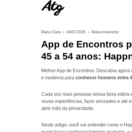
Skip
to
content
Maria Clara
04/07/2026
Relacionamento
App de Encontros 
45 a 54 anos: Happ
Melhor App de Encontros: Descubra agora 
e moderna para
conhecer homens entre 4
Cada vez mais pessoas nessa faixa etária e
novas experiências, fazer amizades e até e
abrir mão da privacidade.
Neste artigo, você vai entender como o Hap
quem busca conhecer homens maduros, e co