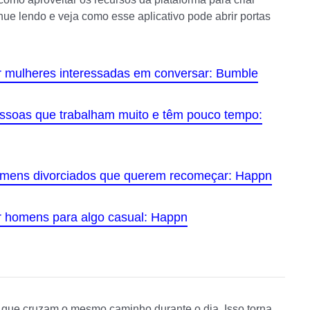
nue lendo e veja como esse aplicativo pode abrir portas
r mulheres interessadas em conversar: Bumble
ssoas que trabalham muito e têm pouco tempo:
omens divorciados que querem recomeçar: Happn
r homens para algo casual: Happn
 que cruzam o mesmo caminho durante o dia. Isso torna