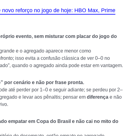
de novo reforço no jogo de hoje: HBO Max, Prime
róprio evento, sem misturar com placar do jogo do
e grande e o agregado aparece menor como
onto; isso evita a confusão clássica de ver 0–0 no
tado”, quando o agregado ainda pode estar em vantagem.
 por cenário e não por frase pronta.
ode até perder por 1–0 e seguir adiante; se perdeu por 2–
agregado e levar aos pênaltis; pensar em
diferença
e não
ivo.
ado empatar em Copa do Brasil e não cai no mito do
critério de desempate, então empate no agregado