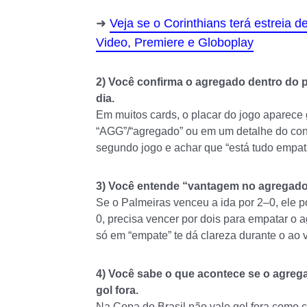
Veja se o Corinthians terá estreia 
Video, Premiere e Globoplay
2) Você confirma o agregado dentro do p
dia.
Em muitos cards, o placar do jogo aparec
“AGG”/“agregado” ou em um detalhe do confr
segundo jogo e achar que “está tudo empa
3) Você entende “vantagem no agregado”
Se o Palmeiras venceu a ida por 2–0, ele p
0, precisa vencer por dois para empatar o 
só em “empate” te dá clareza durante o ao v
4) Você sabe o que acontece se o agreg
gol fora.
Na Copa do Brasil não vale gol fora como 