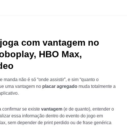
s joga com vantagem no
loboplay, HBO Max,
deo
e manda não é só “onde assistir”, e sim “quanto o
orque uma vantagem no
placar agregado
muda totalmente a
plicativo.
a confirmar se existe
vantagem
(e de quanto), entender o
alizar essa informação dentro do evento do jogo em
x, sem depender de print perdido ou de frase genérica