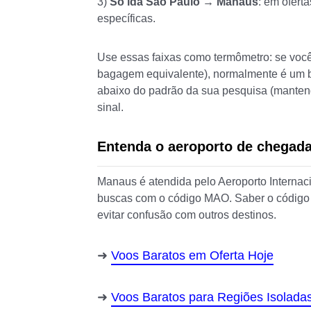
3)
Só ida São Paulo → Manaus
: em ofert
específicas.
Use essas faixas como termômetro: se voc
bagagem equivalente), normalmente é um bo
abaixo do padrão da sua pesquisa (manten
sinal.
Entenda o aeroporto de chegada
Manaus é atendida pelo Aeroporto Interna
buscas com o código MAO. Saber o código
evitar confusão com outros destinos.
Voos Baratos em Oferta Hoje
Voos Baratos para Regiões Isolada