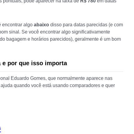
as pontuais, pode aparecer na faixa de
R$ 780
em datas
ê encontrar algo
abaixo
disso para datas parecidas (e com
m sinal. Se você encontrar algo significativamente
do bagagem e horários parecidos), geralmente é um bom
 e por que isso importa
cional Eduardo Gomes, que normalmente aparece nas
 ajuda quando você está usando comparadores e quer
s