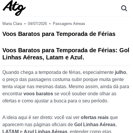
Skip
to
content
Maria Clara
04/07/2026
Passagens Aéreas
Voos Baratos para Temporada de Férias
Voos Baratos para Temporada de Férias: Gol
Linhas Aéreas, Latam e Azul.
Quando chega a temporada de férias, especialmente
julho
,
o preço das passagens costuma subir porque muita gente
tenta viajar nas mesmas datas. Mesmo assim, ainda dá para
encontrar
voos baratos
se você souber onde olhar as
ofertas e como ajustar a busca para o seu período.
A ideia aqui é ser direto: você vai ver
ofertas reais
que
aparecem nas páginas oficiais de
Gol Linhas Aéreas
,
LATAM
e
Azul Linhas Aéreas
, entender como elas