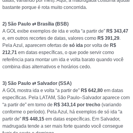
datas, variando por mês). Aqui, a madrugada costuma ajudar
bastante porque é rota muito concorrida.
2)
São Paulo ⇄ Brasília (BSB)
A GOL exibe exemplos de ida e volta “a partir de”
R$ 343,47
e, em outros recortes de datas, valores como
R$ 391,29
.
Pela Azul, aparecem ofertas de
só ida
por volta de
R$
212,71
em datas específicas, o que pode servir como
referência para montar um ida e volta barato quando você
combina dias alternativos e horários cedo.
3)
São Paulo ⇄ Salvador (SSA)
A GOL mostra ida e volta “a partir de”
R$ 642,80
em datas
específicas. Pela LATAM, São Paulo–Salvador aparece com
“a partir de” em torno de
R$ 343,14 por trecho
(variando
conforme o período). Pela Azul, há exemplos de só ida “a
partir de”
R$ 448,15
em datas específicas. Em Salvador,
madrugada tende a ser mais forte quando você consegue