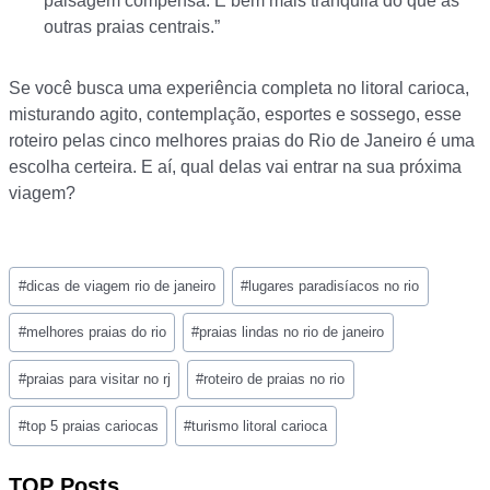
paisagem compensa. É bem mais tranquila do que as
outras praias centrais.”
Se você busca uma experiência completa no litoral carioca,
misturando agito, contemplação, esportes e sossego, esse
roteiro pelas cinco melhores praias do Rio de Janeiro é uma
escolha certeira. E aí, qual delas vai entrar na sua próxima
viagem?
Post
#
dicas de viagem rio de janeiro
#
lugares paradisíacos no rio
Tags:
#
melhores praias do rio
#
praias lindas no rio de janeiro
#
praias para visitar no rj
#
roteiro de praias no rio
#
top 5 praias cariocas
#
turismo litoral carioca
TOP Posts